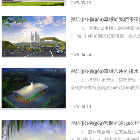
2025-05-15
膜結(jié)構(gòu)車棚給我們帶來
1、保護(hù)車輛‌：為車輛提供遮
(shè)計(jì)和多變的色彩搭配，融入
2025-04-24
膜結(jié)構(gòu)車棚常用的排
1、槽型排水管道，這種管道一般是以凹
這種方法要留意鋪設(shè)時(shí)的導
2025-04-10
膜結(jié)構(gòu)安裝的過(guò)程
1、膜材料處理：在安裝過(guò
(jìn)行鋪設(shè)，并避免與尖銳物品接觸