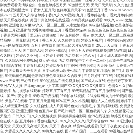
夜夜B久久
|
va婷婷在线
|
婷婷五月天激情视频
|
亚洲第一视频 久久
|
天天摸色吧天天摸
剧免费观看高清版全集
|
色色色婷婷五月天
|
97激情五月天
|
天天日天天草
|
久久九色
|
涩
本在线视频播放91
|
丁香女人五月天
|
色婷婷五月天不卡
|
色播五月丁香
|
www.91AV.com
操.co m
|
五月天久久综合婷婷丁香
|
久久久99视频
|
九月丁香婷婷基地
|
丁香六月婷婷激
摸天天舔在线视频
|
美国十月色婷婷在线观看
|
99精品视频在线观看
|
99久久.www
|
激情
婷婷
|
亚洲噜色
|
粉嫩AV久久一区二区三区
|
人妻激情视频
|
99er热精品视频
|
欧美电影在
视频
|
五月亚洲激情
|
大香蕉啪啪啪
|
五月丁香爱婷婷深深
|
色色色色色色色色色色色色色
丁香另类网
|
翔田千里无码
|
超碰狠狠干99
|
五月婷婷丁香av
|
欧美成人一区二区三区在
精品99
|
丁香花操逼
|
六月丁香五月天
|
久久婷婷青青
|
婷婷五月视屏
|
丁香婷婷超碰
|
99
www网站在线观看
|
五月丁香在线看
|
欧美三级大片AA在线看
|
2025天天日爽
|
丁香五
婷激情五月天
|
国产综合A片
|
婷婷亚洲综合
|
丁香五月天婷婷在线视频
|
99精品在线
|
日
久久国产
|
婷婷久久亚洲
|
五月婷婷丁香91
|
九九热这里
|
色久女
|
亚洲亚洲人成综合网络
频
|
久久综合网免费视频
|
成人AV播放
|
九九热自拍
|
中文不卡一二三区
|
BT综合在线视
五月综合在线
|
丁香五月成人
|
婷婷深爱五月丁香网
|
变态另类9
|
天天激情站
|
大香蕉av
国产
|
天天撸天天干天天插
|
日本va欧美va欧美va精品
|
丁香影院五月综合
|
国产毛片欧
热
|
99无码黄色视频
|
色噜噜狠狠色综无码久久合欧美
|
五月婷婷中字在线
|
91超碰在线
www,天天干
|
开心五月婷
|
9999热精品在线免费播放
|
国产成人av在线
|
色色婷婷丁香五
亚洲AV人人操
|
日本nghangse中文字幕
|
国产XXXX搡XXXXX搡麻豆
|
色情久久久
|
26
情婷婷
|
九九视频在线观看
|
婷婷五月丁香五月
|
99无码精品
|
丁香五月激情综合
|
国产精
线
|
1囯产午夜仑鲁鲁
|
99欧美三级视频
|
97偷拍在线视频
|
1234操逼网
|
九九十99视频
|
欧
站
|
天堂AV在线看
|
丁香五月天堂网
|
1024国产
|
久久小视频
|
超碰人人在线观看
|
婷婷丁
成人精品亚洲性爱
|
久久综合性
|
成人片黄网站色大片免费毛片
|
五月婷婷影视
|
免费播
区2区3区
|
亚洲亚洲激情
|
色五月av
|
国产毛片精品一区二区色欲黄A片
|
久久性都花花世
天偷拍
|
日韩久久日
|
久久久激情视频
|
操操操操操电影网
|
色99在线视频
|
婷婷五月综合
碰在线99热
|
五月婷婷丁香狠狠撸久久
|
91久久久久久久
|
天天综合色99
|
26UUU亚洲欧
香天堂
|
天天摸天天高潮天天爽
|
天天干 夜夜爽
|
精品99在线观看
|
天天干夜夜欢
|
公的粗
色
|
大香蕉久久久久久久久
|
99热九九在线
|
国产精产国品一二三在观看
|
99视频超级精