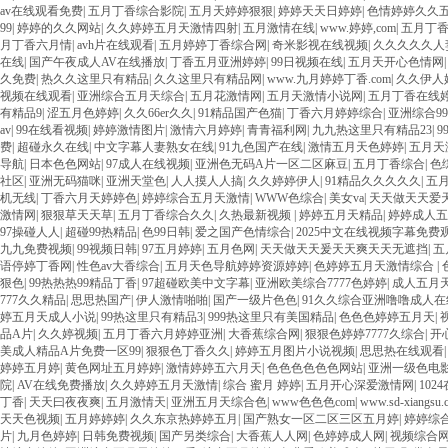
av在线观看免费
|
五月丁香综合影院
|
五月天婷婷狠狠
|
婷婷天天日婷婷
|
色情婷婷久久
99
|
婷婷的久久网站
|
久久婷婷五月天激情四射
|
五月激情在线
|
www.婷婷,com
|
五月丁
月丁香六月情
|
avh片在线观看
|
五月婷婷丁香综合网
|
奇米影视在线视频
|
久久久久久人
在线
|
国产午夜成人AV在线播放
|
丁香五月亚洲婷婷
|
99日视频在线
|
五月天开心色情网
久免费
|
热久久这里只有精品
|
久久这里只有精品网
|
www.九月婷婷丁香.com
|
久久伊人
视频在线观看
|
亚洲综合五月天综合
|
五月花激情网
|
五月天激情小说网
|
五月丁香在线
有精品9
|
涩五月色婷婷
|
久久66er久久
|
91精品国产色猫
|
丁香六月婷婷综合
|
亚洲综合99
av
|
99在线看视频
|
婷婷激情图片
|
激情六月婷婷
|
青青福利网
|
九九热这里只有精品23
|
9
费
|
超碰永久在线
|
中文字幕人妻熟女在线
|
91九色国产在线
|
激情五月天色婷婷
|
五月天
导航
|
日本色色网站
|
97成人在线视频
|
亚洲色无码A片一区二区麻豆
|
五月丁香综合
|
色
社区
|
亚洲无码猫咪
|
亚洲天堂色
|
人人摸人人搞
|
久久婷婷伊人
|
91精品久久久久久
|
五
机无线
|
丁香六月天婷婷色
|
婷婷综合五月天激情
|
WWW色综合
|
美女va
|
天天做天天爱
激情网
|
狠狠草天天草
|
五月丁香综合久久
|
久热最新视频
|
婷婷五月天精品
|
婷婷成人五
97操碰人人
|
超碰99热精品
|
色99日韩
|
爱之国产色情综合
|
2025中文在线视频字幕免费
九九免费视频
|
99视频日韩
|
97五月婷婷
|
五月色网
|
天天做天天爰天天爽天天无遮挡
|
五
语停婷丁香网
|
性色av大香综合
|
五月天色导航婷婷资源婷婷
|
色婷婷五月天激情综合
|
狠色
|
99热热热99精品丁香
|
97超碰欧美中文字幕
|
亚洲欧美综合7777色婷婷
|
成人五月
777久久精品
|
思思热国产
|
伊人激情啪啪
|
国产一级片色色
|
91久久综合亚洲噜噜成人在
婷五月天成人小说
|
99热这里只有精品3
|
999热这里只有美国精品
|
色色色婷婷五月天
|
品A片
|
久久婷视频
|
五月丁香六月婷婷亚洲
|
大香蕉综合网
|
狠狠色婷婷7777久综合
|
开
美成人精品A片免费一区99
|
狠狠色丁香久久
|
婷婷五月图片小说视频
|
思思热在线观看
婷婷五月婷
|
黄色网址五月婷婷
|
激情婷婷五六月天
|
色色色色色色网站
|
亚洲一级色电
院
|
AV在线免费播放
|
久久婷婷五月天激情
|
综合 蜜月 婷婷
|
五月开心深爱激情网
|
102
丁香
|
天天曰夜夜爽
|
五月激情天
|
亚洲五月天综合色
|
www色色色com
|
www.sd-xiangsu.
天天色视频
|
五月婷婷婷
|
久久东京热婷婷五月
|
国产熟女一区二区三区五月婷
|
婷婷综
片
|
九月色婷婷
|
日韩免费视频
|
国产另类综合
|
大香蕉人人网
|
色婷婷成人网
|
视频综合