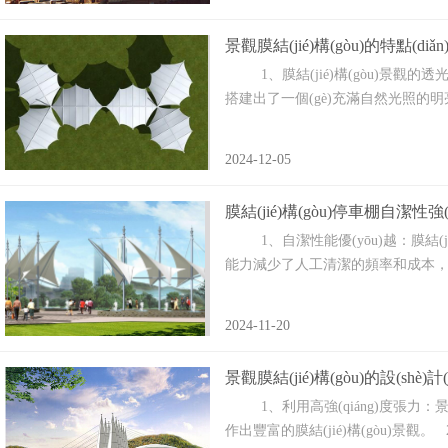
景觀膜結(jié)構(gòu)的特點(diǎ
1、膜結(jié)構(gòu)景觀的透光
搭建出了一個(gè)充滿自然光照的明亮空間
2024-12-05
膜結(jié)構(gòu)停車棚自潔性強(
1、自潔性能優(yōu)越：膜
能力減少了人工清潔的頻率和成本，保持
2024-11-20
景觀膜結(jié)構(gòu)的設(shè)計(
1、利用高強(qiáng)度張力‌：景觀膜結
作出豐富的膜結(jié)構(gòu)景觀‌。 2