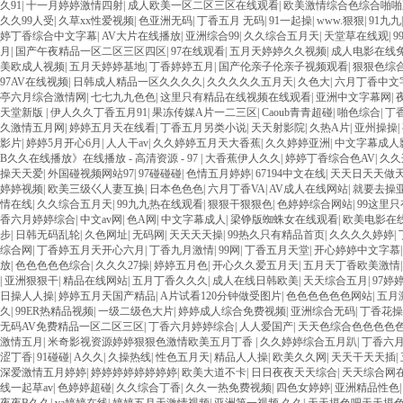
久91
|
十一月婷婷激情四射
|
成人欧美一区二区三区在线观看
|
欧美激情综合色综合啪啪
久久99人受
|
久草xx性爱视频
|
色亚洲无码
|
丁香五月 无码
|
91一起操
|
www.狠狠
|
91九九
婷丁香综合中文字幕
|
AV大片在线播放
|
亚洲综合99
|
久久综合五月天
|
天堂草在线观
|
9
月
|
国产午夜精品一区二区三区四区
|
97在线观看
|
五月天婷婷久久视频
|
成人电影在线
美欧成人视频
|
五月天婷婷基地
|
丁香婷婷五月
|
国产伦亲子伦亲子视频观看
|
狠狠色综
97AV在线视频
|
日韩成人精品一区久久久久
|
久久久久久五月天
|
久色大
|
六月丁香中文
亭六月综合激情网
|
七七九九色色
|
这里只有精品在线视频在线观看
|
亚洲中文字幕网
|
天堂新版
|
伊人久久丁香五月91
|
果冻传媒A片一二三区
|
Caoub青青超碰
|
啪色综合
|
丁
久激情五月网
|
婷婷五月天在线看
|
丁香五月另类小说
|
天天射影院
|
久热A片
|
亚州操操
|
影片
|
婷婷5月开心6月
|
人人干av
|
久久婷婷五月天大香蕉
|
久久婷婷亚洲
|
中文字幕成人
B久久在线播放》在线播放 - 高清资源 - 97
|
大香蕉伊人久久
|
婷婷丁香综合色AV
|
久久
操天天爱
|
外国碰视频网站97
|
97碰碰碰
|
色情五月婷婷
|
67194中文在线
|
天天日天天做
婷婷视频
|
欧美三级巜人妻互换
|
日本色色色
|
六月丁香VA
|
AV成人在线网站
|
就要去操
情在线
|
久久综合五月天
|
99九九热在线观看
|
狠狠干狠狠色
|
色婷婷综合网站
|
99这里
香六月婷婷综合
|
中文av网
|
色A网
|
中文字幕成人
|
梁铮版蜘蛛女在线观看
|
欧美电影在
步
|
日韩无码乱轮
|
久色网址
|
无码网
|
天天天天操
|
99热久只有精品首页
|
久久久久婷婷
|
综合网
|
丁香婷五月天开心六月
|
丁香九月激情
|
99网
|
丁香五月天堂
|
开心婷婷中文字慕
放
|
色色色色色综合
|
久久久27操
|
婷婷五月色
|
开心久久爱五月天
|
五月天丁香欧美激情
|
亚洲狠狠干
|
精品在线网站
|
五月丁香久久久
|
成人在线日韩欧美
|
天天综合五月
|
97婷
日操人人操
|
婷婷五月天国产精品
|
A片试看120分钟做受图片
|
色色色色色色网站
|
五月
久
|
99ER热精品视频
|
一级二级色大片
|
婷婷成人综合免费视频
|
亚洲综合无码
|
丁香花操
无码AV免费精品一区二区三区
|
丁香六月婷婷综合
|
人人爱国产
|
天天色综合色色色色
激情五月
|
米奇影视资源婷婷狠狠色激情欧美五月丁香
|
久久婷婷综合五月趴
|
丁香六
涩丁香
|
91碰碰
|
A久久
|
久操热线
|
性色五月天
|
精品人人操
|
欧美久久网
|
天天干天天插
|
深爱激情五月婷婷
|
婷婷婷婷婷婷婷婷
|
欧美大道不卡
|
日日夜夜天天综合
|
天天综合网
线一起草av
|
色婷婷超碰
|
久久综合丁香
|
久久一热免费视频
|
四色女婷婷
|
亚洲精品性色