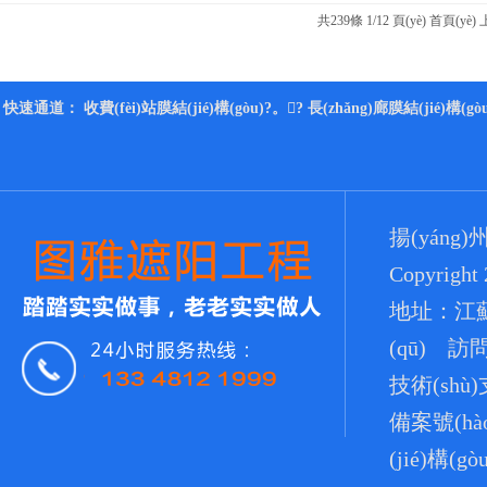
共
239
條 1/12 頁(yè)
首頁(yè)
快速通道：
收費(fèi)站膜結(jié)構(gòu)
?。?
長(zhǎng)廊膜結(jié)構(gòu
揚(yáng
Copyright
地址：江蘇省
(qū) 訪問
技術(shù
備案號(hà
(jié)構(