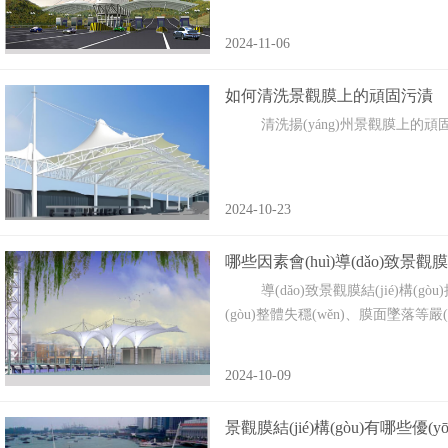
2024-11-06
如何清洗景觀膜上的頑固污漬
清洗揚(yáng)州景觀膜上的頑固污漬，
2024-10-23
哪些因素會(huì)導(dǎo)致景觀膜結
導(dǎo)致景觀膜結(jié)構(gòu
(gòu)整體失穩(wěn)、‌膜面墜落等嚴
2024-10-09
景觀膜結(jié)構(gòu)有哪些優(yōu