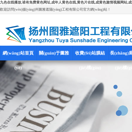
九色在线播放,谁有免费黄色网址,成年人黄色在线,黄色片在线,成黄色激情视频网站,成
歡迎訪問(wèn)揚(yáng)州圖雅遮陽(yáng)工程有限公司官方網(wǎng)站！
網(wǎng)站首頁
關(guān)于圖雅
收費(fèi)站膜結
長(zhǎng
(yè)
(jié)構(gòu)
(jié)構(g