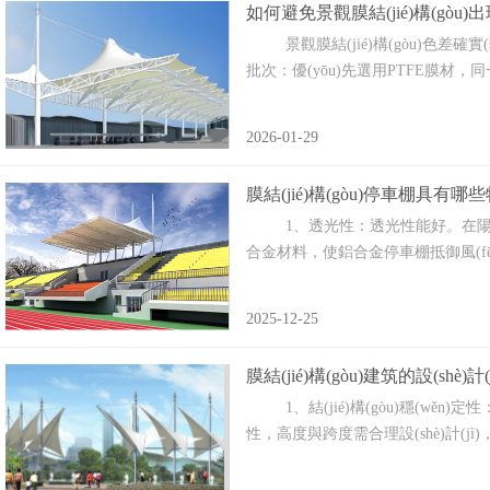
如何避免景觀膜結(jié)構(gòu)出現
景觀膜結(jié)構(gòu)色差確實(s
批次：優(yōu)先選用PTFE膜材，同一批
2026-01-29
膜結(jié)構(gòu)停車棚具有哪
1、透光性：透光性能好。在陽(yáng
合金材料，使鋁合金停車棚抵御風(f
2025-12-25
膜結(jié)構(gòu)建筑的設(shè)計
1、結(jié)構(gòu)穩(wěn)
性，高度與跨度需合理設(shè)計(jì)，通