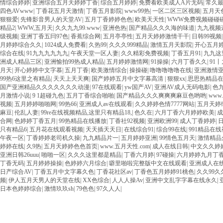
情综合婷婷
|
亚洲综合五月天婷婷丁香
|
综合五月婷婷
|
免费看欧美成人A片无码
|
常久
四色AVwww
|
丁香花五月天激情
|
丁香五月影院
|
www99热
|
一区二区三区视频
|
五月天
狠狠爱
|
先锋影音男人的天堂AV
|
五月丁香婷婷色色
|
欧美天天性
|
WWW免费视频碰碰
精品2
|
WWW,五月天
|
久久九九99.www
|
亚洲色热
|
国产精品久久久海的味道
|
九九视频
级视频
|
亚洲丁香五冃97色
|
香蕉综合网
|
五月亭亭性
|
五月天婷婷激情干干
|
日韩99视频
月婷婷综合久久
|
1024成人免费看
|
久热99
|
久久久999精品
|
激情五月天影院
|
开心五月婷
综合在线
|
91九九九九九九
|
午夜天堂一区人妻
|
久久精彩免费视频
|
丁香五月91
|
九九这
洲成人精品三区
|
亚洲愉拍99热成人精品
|
五月婷婷激情网
|
91操操
|
六月丁香久久
|
91
月天
|
开心婷婷中文字慕
|
五月丁香
|
欧美激情综合
|
操操碰
|
噜噜噜噜噜在线
|
亚洲激情
99热6这里之有精品
|
天天上天天爽
|
国产婷婷五月中文字幕高清
|
狠狠xx
|
思思热精品
国产亚洲精品久久久久久久久动漫
|
97在线观看
|
yw国产AV
|
亚洲AV成人无码电影
|
色
月激情小说
|
9 1超碰九色
|
五月丁香综合啪啪
|
国产精品久久久爽爽爽麻豆色哟哟
|
www
视频
|
五月婷婷啪啪网
|
99热66
|
亚洲成人av在线观看
|
久久婷婷色情7777网站
|
五月天婷
麻豆
|
伦乱人妻
|
99re在线视频精品,这里只有精品18,
|
色久在
|
六月丁香六月婷婷欧美
|
成
合网
|
色婷婷丁香五月
|
99热精品在线播放
|
丁香社92视频
|
亚洲欧洲99
|
成人丁香婷婷
|
日
只有精品6
|
五月花在线观看视频
|
天天插天天日
|
在线综合91
|
综合99在线
|
991精品在
午夜一区
|
丁香婷婷老司机久操
|
九九精品片一
|
五月婷婷亚洲
|
99情色五月天
|
激情精品
婷婷在线
|
久9热
|
五月天婷婷色色首页
|
www.五月天性.com
|
成人在线日韩
|
中文久久婷
亚洲日韩26uuu
|
啪啪一区
|
久久久这里都是精品
|
丁香六月婷
|
97碰操
|
六月婷婷九月丁
丁香无码
|
五月婷婷操操
|
色婷婷六月综合
|
噼里啪啦完整版中文在线观看
|
亚洲成人在
日产综合AV
|
丁香五月中文字幕久色
|
丁香花社区av
|
丁香色五月婷婷91桃色
|
久久99久
频
|
伊人五月天男人的天堂在线
|
XX色综合
|
人人人操Av
|
亚洲中文乱字字幕在线永久
|
日本色婷婷综合
|
激情玖玖sh
|
79色色
|
97久人人
|