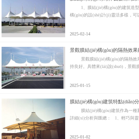
1、膜結(jié)構(gòu)的建筑造型新
構(gòu)的設(shè)計(jì)靈活多樣，可以根
2025-02-14
景觀膜結(jié)構(gòu)的隔熱
景觀膜結(jié)構(gòu)的隔熱效果能夠
持良好。具體來(lái)說(shuō)，
2025-01-15
膜結(jié)構(gòu)建筑特點(diǎ
膜結(jié)構(gòu)建筑作為一種新型
詳細(xì)分析與匯總： 1、輕巧與靈活：
2025-01-02