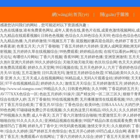
網(wǎng)站首頁(yè)
|
關(guān)于圖雅
|
感谢您访问我们的网站，您可能还对以下资源感兴趣：
九色在线播放,谁有免费黄色网址,成年人黄色在线,黄色片在线,成黄色激情视频网站,成
九九精品在线观看视频6
|
日韩色色视频
|
色综合久久88色综合天天99
|
色综合色综合色
九九精品热播
|
九月婷婷激情
|
91视频五月丁香
|
屁股翘好撅高迎合跪趴
|
色婷婷丁香五
本夜夜谢
|
色青五月天
|
六月丁香啪啪
|
丁香五月婷婷六月婷婷
|
亚洲人成网亚洲欧洲无
射视频
|
五月婷婷久草在线视频综合
|
99热费观看
|
婷婷精品在线
|
在线可以看的av网址
|
天论坛
|
有哪些A片网站
|
丁香六月视频
|
香蕉99网
|
五月婷婷色播
|
亚洲亚洲激情
|
五月天
久热9
|
亚洲六月婷婷
|
99久久婷婷综合
|
天啪天啪天啪天啪
|
色玖玖综合网
|
色天天久婷
本免费高清观看
|
婷婷久久天堂网
|
99日视频在线
|
五月天色婷伊人
|
六月丁香婷婷色综
月天AV在线
|
五月花激情
|
日91高清无玛
|
激情五月婷婷综合秋霞
|
97精品欧美91久久
香 亚洲 久久
|
五月天成人在线视频网站
|
96精品成人无码A片观看金桔
|
婷婷99狠
|
天天
区
|
97干在线视频精品店
|
婷婷婷久久久
|
激情五月天综合
|
五月婷婷激情五月
|
婷婷的久
http://www.sd-xiangsu.com/
|
99精品久久久
|
日韩黄色网络
|
久久99网
|
丁香花婷婷五月天
|
AV777XXX色综合一区
|
色欲五月婷婷
|
91操片
|
国产精女同一区二区三区久
|
狠狠干青
综合在线伊人婷
|
五月丁香偷拍
|
99在线视频免费
|
无月播播激情在线观看视频
|
99久
|
婷
月丁香五月综合欧美
|
丁香五月AV综合
|
丁香色综合
|
欧美69色
|
日韩AAAAA
|
大鸡巴伊
99色色网
|
97碰碰碰免费公开在线视频
|
久久机热这里只有精品
|
69久久久
|
久久久婷婷五
产99视频永久免费
|
成人午夜天
|
五月丁香六月激情综合啪啪
|
性爱激情五月
|
伊人婷婷
啪啪自拍
|
91久久久久久久
|
亚洲精品视频在线播放
|
99国产精品白浆在线观看免费
|
青
激情凹凸丁香网
|
婷婷九月丁香中文
|
99无码黄色视频
|
激情文学天天
|
久久狠婷婷
|
丁香
年
|
综合久久婷婷
|
国产婷婷五月色情综合
|
色五月开心婷婷
|
69凹凸成人综合网
|
夜夜干
美丁香五月
|
免費观看aV在线网址
|
丁香六月婷婷久久综合
|
婷婷丁香五月天亚洲
|
青青