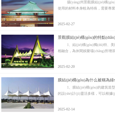
揚(yáng)州景觀膜結(jié)構(gòu
使用的材料本身較為特殊，需要專業(yè)的
2025-02-27
景觀膜結(jié)構(gòu)的特點(diǎn)
1、結(jié)構(gòu)獨(dú)特、美
相融合，為休閑娛樂場(chǎng)所增
2025-02-20
膜結(jié)構(gòu)為什么被稱為綠
1、膜結(jié)構(gòu)的建筑造型新穎獨
的設(shè)計(jì)靈活多樣，可以根據(jù)
2025-02-14