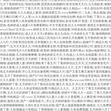
产精品VA在线看黑人
|
激情图片亚洲
|
六月激情综合
|
婷婷情色五月天
|
色五月婷婷综合
九月丁香婷婷综合
|
情欲综合网
|
思思热在线视频99
|
影音先锋天天日
|
九九热欧美
|
狠狠
合
|
狠狠色婷婷777
|
丁香六月天
|
东京热五月婷婷
|
碰久久精品w
|
一本久道综合99
|
色情
5月综合啪啪
|
久久久精品人妻录
|
婷婷深爱五月
|
www色哟哟
|
91丨九色丨熟女|新版
|
婷
天天爽曰日爽
|
97人人草
|
se.久久视频在线观看
|
99色综合网
|
色欲AV导航
|
丁香久久
|
超
站,影音先锋男人色资源网,影音先锋AV最新资源站,影音先锋AV资源
|
天天拍夜夜撸
|
偷
思热
|
色婷婷成人做爰A片免费看网站
|
中文字幕亚洲-区久久99婷婷
|
激情五月激情综合
wwwC0maV五月花
|
www.婷婷五月天
|
久99久在线观看
|
99色色色色
|
综激情网
|
色婷婷
香狠狠爱婷婷综合
|
成人久久天天x资源站
|
色九九综合
|
六月婷婷九月丁香
|
激情网婷婷
人
|
天天干天天日日
|
欧美成人精品三区综合A片
|
婷婷五月色播网
|
五月香婷婷
|
欧美一
人A片
|
六月欧美综合色情
|
日本视频久久
|
华人在线免费
|
色婷av
|
超碰97干
|
精品久色
|
狠狠艹
|
五月天天堂久久
|
99色免费观看全部
|
性爱电影科技贸易有限公司
|
激情五月天
六月
|
1000部毛片A片免费观看
|
欧美婷
|
狠狠色狠狠爱
|
亚洲午夜av
|
岛国av电影网站
|
五
99综合视频
|
五月婷婷爽爽爽
|
亚洲色婷婷五月天
|
久色成人
|
久99久在线观看
|
开心五月
丁香色五月
|
激情五月天婷婷
|
丁香色五月天
|
丁香色啪综合
|
激情五月天视频
|
亚洲中文
啪啪
|
超碰免费人妻
|
婷婷亚洲欧美丁香五月
|
丁香婷婷综合五月天
|
五月婷婷黄色毛片
|
米色大香蕉
|
久久婷婷五月综合色欧美
|
91狠狠综合久久久
|
五月丁香影视
|
这里只有精
色五月婷婷老师
|
开心五月综合激情网
|
99精品大片
|
国产又黄又爽又激情不遮挡视频在
线
|
五月丁香婷婷综合
|
国产67194
|
色综合激情
|
久久综合激情
|
99热这里是精品
|
夜夜资
久久久观看
|
天天色综合综合
|
99思思热只有在这里看
|
色www.con
|
888久久久
|
色99无
蜜桃婷婷丁香
|
五月婷婷六月丁香综合在线
|
播五月,色五月,开心五月播放器
|
五月婷婷
97色啪
|
色人久久
|
久热这里精品免费
|
91精品久久久久、久五月天
|
丁香五月婷婷啪
|
亚
片网
|
五月天社区婷婷丁香社区
|
a网站免费观看
|
婷婷不干网
|
久久一品区
|
丁香六月婷月
免费
|
99热精品一区
|
www.五月婷婷
|
9|人妻人人操
|
久久香蕉网
|
人人爽亚洲
|
99热在线
激情
|
激情九色
|
国产一级黄色影片,
|
开心五月婷婷激情
|
可以看的AV网站
|
激情六月天
|
合激情啪啪啪啪啪
|
久热9
|
色五月综合在线
|
国产真人做爰视频免费
|
碰碰女
|
九九免费
夜丁香
|
久机视频这只有精品
|
丁香狠狠操
|
91人妻视频
|
久热免费视频
|
五月婷婷六月丁