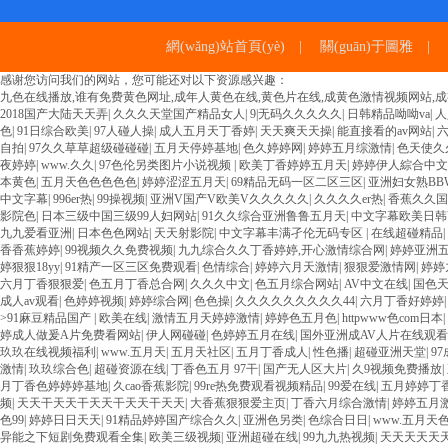
網(wǎng)站首頁(yè)
|
關(guān)于圖雅
|
感谢您访问我们的网站，您可能还对以下资源感兴趣：
九色在线播放,谁有免费黄色网址,成年人黄色在线,黄色片在线,成黄色激情视频网站,成
2018国产大陆天天弄
|
久久久天堂国产精品女人
|
9|无码久久久久久
|
日韩精品呦呦va
|
人
色
|
91日综合欧美
|
97人碰人操
|
成人五月天丁香婷
|
天天爽天天操
|
能直接看的av网站
|
自拍
|
97久久草草超级碰碰碰
|
五月天停婷基地
|
色久婷婷网
|
婷婷五月综激情
|
色天使久
夜婷婷
|
www.久久
|
97色伦另类图片小说视频
|
欧美丁香婷婷五月天
|
婷婷伊人綜合中文
本黄色
|
五月天色色色色色
|
婷婷涩涩五月天
|
69精品无码一区二区三区
|
亚洲妇女熟BB
中文字幕
|
996er热
|
99操视频
|
亚洲V国产V欧美V久久久久久
|
久久久久er热
|
香蕉久久国
影院色
|
日本三级中国三级99人妇网站
|
91久久综合亚洲鲁鲁五月天
|
中文字幕欧美日韩
九九爱看亚洲
|
日本色色网站
|
天天射影院
|
中文字幕丰满孑伦无码专区
|
在线超碰精品
|
香香蕉婷婷
|
99视频久久免费视频
|
九九综合久久丁香婷婷,开心激情综合网
|
婷婷亚洲
婷狠狠18yy
|
91精产一区三区免费观看
|
色情综合
|
婷婷六月天激情
|
狠狠爱激情网
|
婷婷
六月丁香狠狠爱
|
色五月丁香总合网
|
久久久中文
|
色五月综合网站
|
AV中文在线
|
国色
成人av观看
|
色婷婷视频
|
婷婷综合网
|
色色操
|
久久久久久久久久久44
|
六月丁香好婷婷
>91麻豆精品国产
|
欧美在线
|
激情五月天婷婷激情
|
婷婷色五月色
|
httpwww色com日本
|
婷成人做爰A片免费看网站
|
伊人网碰碰
|
色婷婷五月在线
|
国外亚洲成AV人片在线观看
玖玖在线视频福利
|
www.五月天
|
五月天社区
|
五月丁香成人
|
性色播
|
超碰亚洲天堂
|
9
激情
|
玖玖综合色
|
超碰资源在线
|
丁香色五月 97干
|
国产无人区大片
|
久9视频免费播放
|
月丁香色婷婷婷基地
|
久cao香蕉影院
|
99re热免费观看视频精品
|
99爱在线
|
五月婷婷丁
频
|
天天干天天干天天干天天干天天
|
大香蕉狠狠爱主页
|
丁香六月综合激情
|
婷婷五月
色99
|
婷婷日日天天
|
91精品婷婷国产综合久久
|
亚洲色另类
|
色综合日日
|
www.五月天
异能之下短剧免费观看全集
|
欧美三级视频
|
亚洲超碰在线
|
99九九热视频
|
天天天天天