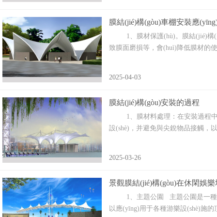
膜結(jié)構(gòu)車棚安裝應(y
1、膜材保護(hù)。膜結(jié)構(
致膜面磨損等，會(huì)降低膜材的使用性能。
2025-04-03
膜結(jié)構(gòu)安裝的過程
1、膜材料處理：在安裝過程中，需要精
設(shè)，并避免與尖銳物品接觸，以防止
2025-03-26
景觀膜結(jié)構(gòu)在休閑娛樂場
1、主題公園 主題公園是一種集游樂
以應(yīng)用于各種游樂設(shè)施的頂篷