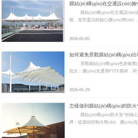
膜結(jié)構(gòu)在交通設(shè
膜結(jié)構(gòu)在交通設(shè)施領(
能、造型靈活的核心優(yōu)勢(shì
2026-02-05
如何避免景觀膜結(jié)構(gòu)出現
景觀膜結(jié)構(gòu)色差確實(sh
批次：優(yōu)先選用PTFE膜材，同一
2026-01-29
怎樣做到膜結(jié)構(gòu)的防火
膜結(jié)構(gòu)防火安*的核心在于材
擇：從源頭控制火勢(shì) 優(yōu)先