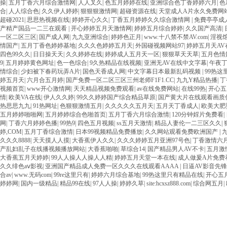
操
|
五月丁香六月综合激情网
|
人人叉久
|
色五月婷婷在线
|
亚洲综合色丁香婷婷六月
|
色
合
|
人人综合色
|
久久伊人婷婷
|
狠狠狠激情网
|
超碰资源在线
|
天堂成人A片永久免费网
超碰2021
|
思思热视频在线
|
婷婷开心久久
|
丁香五月婷婷久久综合激情网
|
免費亭亭成
产精产国品一二三在观看
|
开心婷婷五月天激情网
|
婷婷五月综合婷婷
|
久久国产高清
|
一区二区三区
|
国产成人网
|
九九亚洲综合
|
婷婷色正月
|
www.十八禁不禁AV.com
|
淫视馆
情国产
|
五月丁香色婷婷基地
|
久久久色婷婷五月天
|
外国碰视频网站97
|
婷婷五月天AV
四色99久久
|
日日操天天
|
久久婷婷在线
|
婷婷成人五月天一区
|
狠狠草天天草
|
五月色情
9
|
五月婷婷黄色网址
|
色一色综合
|
9久热精品在线视频
|
亚洲无AV在线中文字幕
|
午夜
情综合
|
少妇被下春药玩弄A片
|
国色天香成人网
|
中文字幕日本最新乱码视频
|
99热这
婷五月天
|
六月合五月婷
|
国产免费一区二区三区三州老师F1F1.CC
|
九九Y精品热播
|
丁
视频首页
|
www开心激情网
|
天天精品视频免费观看
|
av在线免费网站
|
在线99热
|
开心五
情
|
欧美VA在线
|
伊人久久婷
|
99久久婷婷国产综合精品草原
|
国产黄大片在线观看画质
热思思九九
|
91热网址
|
色狠狠激情五月
|
久久久久久五月天
|
五月天丁香成人
|
欧美大肥
五月婷婷啪啪网
|
五月婷婷综合色啪首页
|
五月丁香六月综合激情
|
120分钟婬片免费看
|
网
|
丁香六月婷婷色播
|
99热9
|
四色五月视频
|
ss五月天激情
|
精品人妻伦一二三区久久
|
婷,COM
|
五月丁香综合激情
|
日本99视频精品免费播放
|
久久网站观看免费欧洲国产
|
久久久8888
|
天天摸人人摸
|
大香蕉伊人久久
|
久久久婷婷五月亚洲97号色
|
丁香激情六
产乱妇乱子在线播视频播放网站
|
大香蕉啪啪
|
草综合14
|
国产精品男人AV不卡
|
五月激
大香蕉五月天婷婷
|
99人人操人人操人人精
|
婷婷五月天堂一本在线
|
成人做爰A片免费
久久绯色aⅴ影视
|
亚洲国产精品成人免费一区久久久在线观看AAAA
|
日逼AV影音先
合av
|
www.无码com
|
99re这里只有
|
婷婷六月综合基地
|
99热这里只有精品在线
|
开心五
婷婷网
|
国内一级精品
|
精品99在线
|
97人人操
|
婷婷久草
|
site:hcxsz888.com
|
综合网五月
|