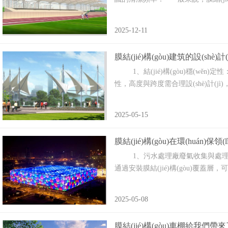
2025-12-11
膜結(jié)構(gòu)建筑的設(shè)計
1、結(jié)構(gòu)穩(wěn)定性
性，高度與跨度需合理設(shè)計(jì)
2025-05-15
膜結(jié)構(gòu)在環(huán)保領(
1、污水處理廠廢氣收集與處理 應(yī
通過安裝膜結(jié)構(gòu)覆蓋層
2025-05-08
膜結(jié)構(gòu)車棚給我們