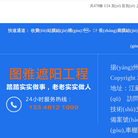
共
478
條 1/24 頁(yè)
首頁(yè)
快速通道：
收費(fèi)站膜結(jié)構(gòu)
?。?
長(zhǎng)廊膜結(jié)
(gò
揚(yáng
Copyright
地址：江蘇省
(qū) 訪問
技術(shù
備案號(hà
(gòu),