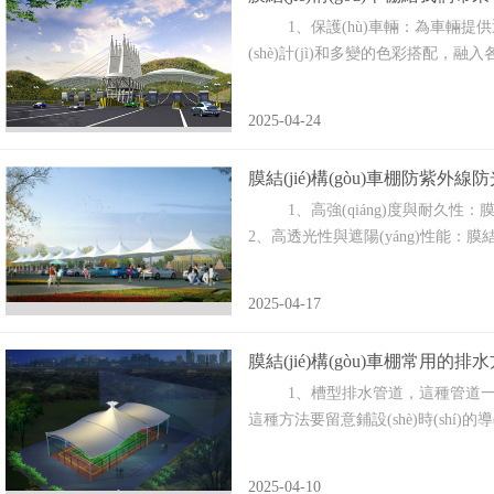
1、保護(hù)車輛‌：為車輛提供遮風(f
(shè)計(jì)和多變的色彩搭配，融入各
2025-04-24
膜結(jié)構(gòu)車棚防紫外
1、高強(qiáng)度與耐久性‌：膜材料
2、高透光性與遮陽(yáng)性能‌：膜結(jié
2025-04-17
膜結(jié)構(gòu)車棚常用的排
1、槽型排水管道，這種管道一般
這種方法要留意鋪設(shè)時(shí)的導(
2025-04-10