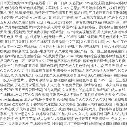
日本天堂免费99
|
99视频在线看
|
日日爽日日爽
|
久热视频97AV在线观看
|
色操b
|
av婷
品
|
色吧综合网
|
99色婷婷视频
|
久草婷婷
|
久久久思思热
|
五月婷婷综合网
|
少妇日麻屄
|
蜜桃
|
蜜乳9188
|
99无码
|
激情婷婷丁香色情五月天
|
精品影院
|
五月婷婷五月天亚洲无码
月婷婷99
|
色级婷婷
|
www.91.com黄
|
婷五月丁香俺
|
草了bav视频在线观看
|
色色 9
|
久久
五月天
|
99久久激情视频
|
亚洲丁香五月美女
|
婷婷丁香黄色
|
99日本精品视频热
|
色丁香
频
|
六月婷婷激情图片
|
中文字幕成人网站
|
秋霞AV淫
|
五月婷婷色丁香
|
婷婷自拍
|
婷婷
天天
|
亚洲视频无
|
天天爽夜夜操
|
99爱精品
|
91dy.av
|
欧美视频五区
|
男人操女人高潮91
五月色播
|
亚洲、热
|
婷婷第六色
|
无码一级片
|
99精品视频在线观看
|
五月色婷婷中文字
爽
|
啪啪五月天啪啪
|
99色在线视频
|
欧美激情中文字幕
|
久久五月天影院
|
av九九
|
午夜
品日本一区二区在线播放
|
五月婷六月
|
五月丁香琪琪
|
99.N在线视频
|
丁香六月婷婷综
线视频
|
婷婷新网址
|
亚洲av电影网站
|
久久中文网
|
国精产品一区一区三区免费视频
|
9
频
|
色99热
|
色五月激情综合
|
99在线免费视频
|
26uuu欧美
|
婷婷综合视频
|
婷婷情色五月
品国产AV色一区二区深夜久久
|
亚洲精品字幕在线观看
|
狠狠色五月激情
|
婷婷六月爽
|
超碰av在
|
欧美啪啪五月天
|
狠狠色狠狠
|
第四色色六月色综合
|
成人小说 五月天 婷婷
|
w
久久久久久久
|
九月影院義母在线播放
|
99爱这里只有精品
|
国色天香伊人狠狠色
|
99
色综合色
|
九九热九九
|
《亚洲操B久久免费在线观看,亚洲操B久久在线播放》在线播放 - 
一级无码作爱片
|
丁香六月激情综合
|
狠狠狠狠狠操
|
超碰色综合
|
国产AV一区二区三区
碰碰视频
|
开心五月深爱五月婷
|
人人九色
|
90色免费视频
|
激情综合色
|
一本久道综合色
免费7799
|
五月天深爱激情网
|
99九九视频
|
久久图色4
|
99热这里只有精品69
|
成人 在线
在线日本www
|
777久久综合视频
|
亚洲第一成人无码A片
|
五月婷婷综合天天操
|
色情·c
www.henhengan
|
成人αV视频免费观看
|
久操热
|
激情久久久久久久久久久
|
国产原创视频
美色色
|
欧美婷婷色
|
丁香婷婷六月激情
|
久热大香蕉
|
亚洲成人网站在线观看
|
丁香 亚洲
AV片在线
|
天天综合亚洲
|
97色碰碰公开视频
|
婷婷五月视屏
|
六月丁香婷婷综合影院
|
亭亭九月
|
99re思思久久
|
婷婷综合日本
|
99九九综合久久九九
|
美欧日韩国产成人在战
|
性色婷婷
|
色播五月丁香
|
成人做爰A片免费看视频
|
色婷婷五月天激情综合
|
色久女
|
久
二区
|
天天噜天天爱
|
在线超碰免费
|
91碰超
|
五月丁香综合啪啪啪啪啪
|
搡BBBB搡BBB