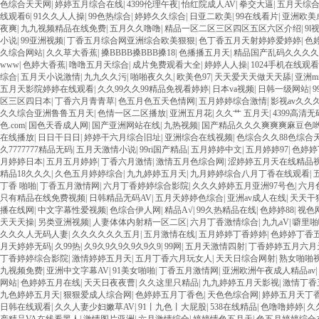
色综合天天网
|
婷婷五月综合在线
|
4399伦理午夜
|
怡红院成人AV
|
拳交大逼
|
五月天综
线观看6
|
91久久人人操
|
99色热综合
|
婷婷久久综合
|
日亚二欧美
|
99在线看片
|
亚洲欧美
夜爽
|
九九视频精品在线免费
|
五月久久噜噜
|
精品一区二区三区四区五区六区介绍
|
9l
小说
|
99亚洲视频
|
丁香五月综合网亚洲综合欧美狠狠
|
色丁香五月天射婷婷爱婷婷
|
色
久综合网站
|
久久草大香蕉
|
搡BBBB搡BBB搡18
|
色播播五月天
|
精品国产乱码久久久久
www
|
色婷大香蕉
|
噜噜五月天综合
|
成片免费观看大全
|
婷婷人人操
|
1024手机在线观
综合
|
五月天小说激情
|
九九久久污
|
啪啪夜久久
|
欧美色97
|
天天爱天天做天天舔
|
亚洲m
五月天影院婷婷在线观看
|
久久99久久99精品免视看婷婷
|
日本va视频
|
日韩一级网站
|
区三区四日本
|
丁香六月青青草
|
色五月色五天色情网
|
五月婷婷综合激情
|
影视av久久
久久综合亚洲鲁鲁五月天
|
色情一区二区播放
|
亚洲五月花
|
久久艹 五月天
|
4399高清
色.com
|
国色天香成人网
|
国产亚洲网站在线
|
九热视频
|
国产精品久久久爽爽爽麻豆色
在线播放
|
日日干日日
|
婷婷干六月综合旧址
|
亚洲综合在线视频
|
色综合久久88色综合天
久7777777精品无码
|
五月天激情小说
|
99ri国产精品
|
五月婷婷中文
|
五月婷婷97
|
色婷婷
月婷婷日本
|
五月五月婷婷
|
丁香六月激情
|
激情五月色综合网
|
涩婷婷五月天在线精品
精品18久久久
|
久色五月婷婷综合
|
九九婷婷五月天
|
九月婷婷综合八月丁香在线观看
|
丁香 啪啪
|
丁香五月激情网
|
六月丁香婷婷综合影院
|
久久久婷婷五月亚洲97号色
|
六月
只有精品在线免费视频
|
日韩精品无码AV
|
五月天婷婷色综合
|
亚洲av成人在线
|
天天干
播在线网
|
中文字幕性爱视频
|
色综合伊人网
|
精品A√
|
99久热精品在线
|
色婷婷88
|
视色
天天天操
|
另类亚洲视频
|
人妻体体内射精一区二区
|
六月丁香激情综合
|
九九aV
|
噼里啪
久久久人无码人妻
|
久久久久久久五月
|
五月激情在线
|
五月婷婷丁香婷婷
|
色婷婷丁香
月天婷婷无码
|
久99热
|
久9久9久9久9久9久9
|
99网
|
五月天激情四射
|
丁香婷婷五月六月
丁香婷婷综合影院
|
激情婷婷五月天
|
五月丁香六月玩女人
|
天天日综合网射
|
熟女啪啪
九视频免费
|
亚洲中文字幕AV
|
91美女啪啪
|
丁香五月激情网
|
亚洲欧洲午夜成人精品av
|
网站
|
色婷婷五月在线
|
天天日夜夜曹
|
久久这里只精品
|
九九婷婷五月天影视
|
激情丁香
九色婷婷五月天
|
狠狠爱成人综合网
|
色婷婷五月丁香色
|
天色色综合网
|
婷婷五月天丁
日韩在线观看
|
久久人妻少妇嫩草AV
|
91丨九色丨大屁股
|
538在线精品
|
色噜噜婷婷
|
久