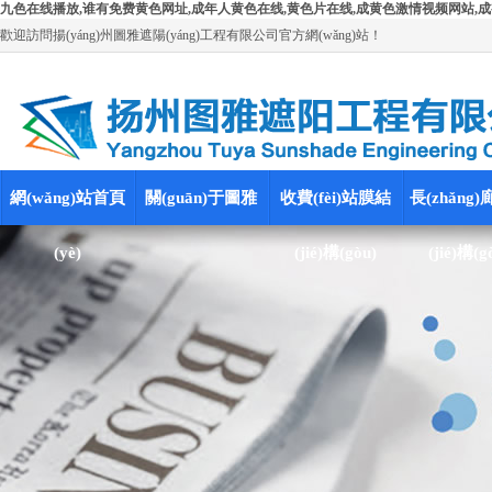
九色在线播放,谁有免费黄色网址,成年人黄色在线,黄色片在线,成黄色激情视频网站,成
歡迎訪問揚(yáng)州圖雅遮陽(yáng)工程有限公司官方網(wǎng)站！
網(wǎng)站首頁
關(guān)于圖雅
收費(fèi)站膜結
長(zhǎng
(yè)
(jié)構(gòu)
(jié)構(g