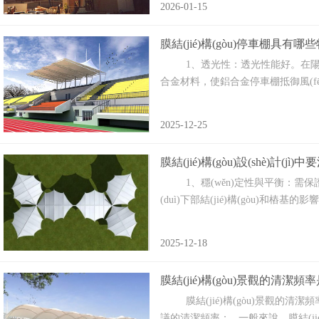
2026-01-15
膜結(jié)構(gòu)停車棚具有哪
1、透光性：透光性能好。在陽(yáng)
合金材料，使鋁合金停車棚抵御風(fēn
2025-12-25
膜結(jié)構(gòu)設(shè)計(j
1、穩(wěn)定性與平衡‌：需保證
(duì)下部結(jié)構(gòu)和樁基的影響‌
2025-12-18
膜結(jié)構(gòu)景觀的清潔頻
膜結(jié)構(gòu)景觀的清潔頻率
議的清潔頻率： 一般來說，膜結(ji